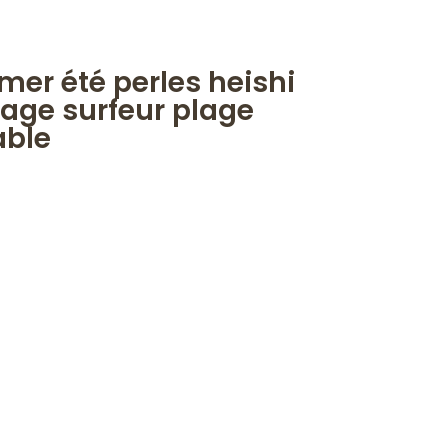
er été perles heishi
lage surfeur plage
able