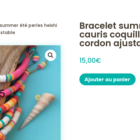
Bracelet summ
 summer été perles heishi
cauris coquil
ustable
cordon ajust
15,00
€
Ajouter au panier