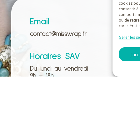
cookies pou
consentir à
comportement
Email
Su
ou de retire
caractéristi
contact@misswrap.fr
Gérer les se
J'ac
Horaires SAV
Du lundi au vendredi
9h – 18h
Paiements acceptés